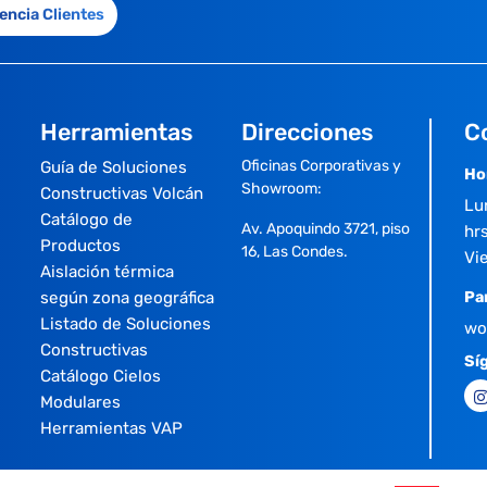
encia Clientes
Herramientas
Direcciones
C
Oficinas Corporativas y
Guía de Soluciones
Ho
Showroom:
Constructivas Volcán
Lu
Catálogo de
Av. Apoquindo 3721, piso
hrs
Productos
16, Las Condes.
Vi
Aislación térmica
según zona geográfica
Pa
Listado de Soluciones
wo
Constructivas
Sí
Catálogo Cielos
Modulares
Herramientas VAP