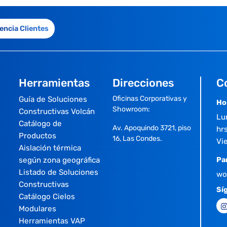
encia Clientes
Herramientas
Direcciones
C
Oficinas Corporativas y
Guía de Soluciones
Ho
Showroom:
Constructivas Volcán
Lu
Catálogo de
Av. Apoquindo 3721, piso
hrs
Productos
16, Las Condes.
Vi
Aislación térmica
según zona geográfica
Pa
Listado de Soluciones
wo
Constructivas
Sí
Catálogo Cielos
Modulares
Herramientas VAP