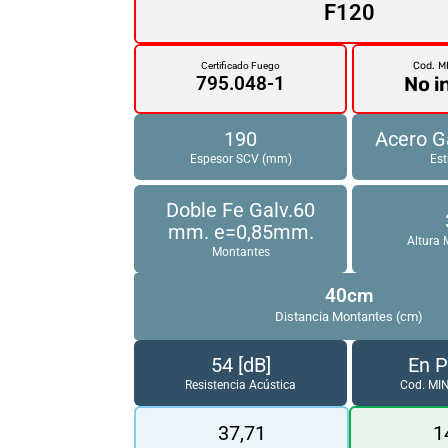
F120
Cod. M
Certificado Fuego
No i
795.048-1
190
Acero G
Espesor SCV (mm)
Est
Doble Fe Galv.60
mm. e=0,85mm.
Altura
Montantes
40cm
Distancia Montantes (cm)
54 [dB]
En 
Resistencia Acústica
Cod. MI
37,71
1