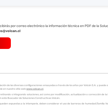
cibirás por correo electrónico la información técnica en PDF de la Solu
es@volcan.cl
pilación de las diversas configuraciones ensayadas a través de los años por Volcán S.A. y pue
ble en nuestro sitio web
www.volcan.cl
.
 retirando o integrando soluciones, así como por modificación, actualización o corrección de la
a en este Buscador de Soluciones Constructivas Volcán.
queden expuestas a la intemperie, deben considerar el uso de barreras de humedad (familia Vol