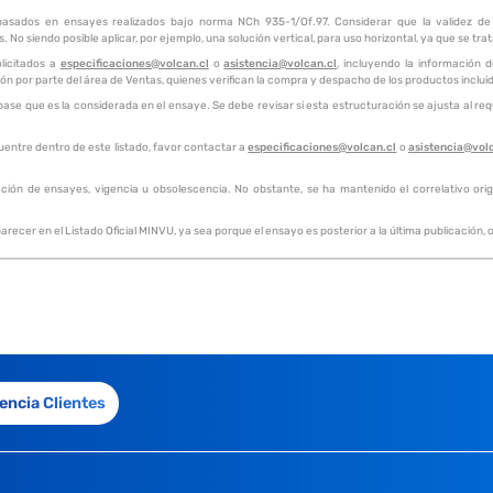
 basados en ensayes realizados bajo norma NCh 935-1/Of.97. Considerar que la validez de e
 No siendo posible aplicar, por ejemplo, una solución vertical, para uso horizontal, ya que se tra
licitados a
especificaciones@volcan.cl
o
asistencia@volcan.cl
, incluyendo la información 
ión por parte del área de Ventas, quienes verifican la compra y despacho de los productos inclu
e que es la considerada en el ensaye. Se debe revisar si esta estructuración se ajusta al requ
uentre dentro de este listado, favor contactar a
especificaciones@volcan.cl
o
asistencia@vol
ación de ensayes, vigencia u obsolescencia. No obstante, se ha mantenido el correlativo origin
recer en el Listado Oficial MINVU, ya sea porque el ensayo es posterior a la última publicación
encia Clientes