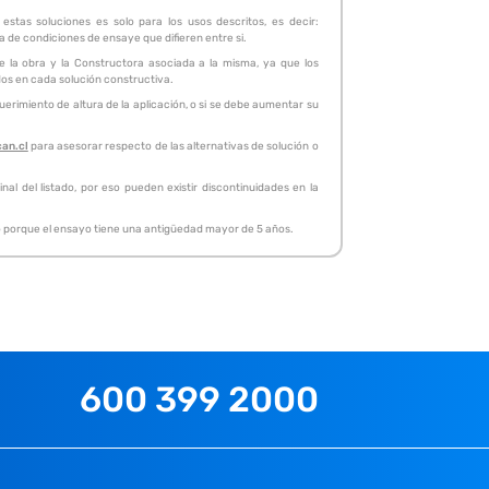
stas soluciones es solo para los usos descritos, es decir:
ta de condiciones de ensaye que difieren entre si.
de la obra y la Constructora asociada a la misma, ya que los
idos en cada solución constructiva.
erimiento de altura de la aplicación, o si se debe aumentar su
can.cl
para asesorar respecto de las alternativas de solución o
al del listado, por eso pueden existir discontinuidades en la
, o porque el ensayo tiene una antigüedad mayor de 5 años.
600 399 2000