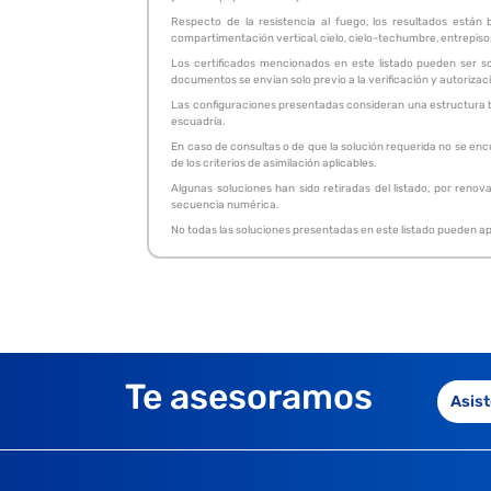
Respecto de la resistencia al fuego, los resultados están
compartimentación vertical, cielo, cielo-techumbre, entrepisos.
Los certificados mencionados en este listado pueden ser so
documentos se envían solo previo a la verificación y autorizac
Las configuraciones presentadas consideran una estructura bas
escuadría.
En caso de consultas o de que la solución requerida no se enc
de los criterios de asimilación aplicables.
Algunas soluciones han sido retiradas del listado, por renov
secuencia numérica.
No todas las soluciones presentadas en este listado pueden apa
Te asesoramos
Asist