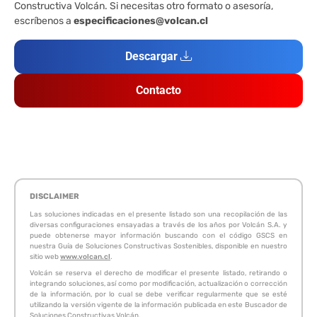
Constructiva Volcán. Si necesitas otro formato o asesoría,
escríbenos a
especificaciones@volcan.cl
Descargar
Contacto
DISCLAIMER
Las soluciones indicadas en el presente listado son una recopilación de las
diversas configuraciones ensayadas a través de los años por Volcán S.A. y
puede obtenerse mayor información buscando con el código GSCS en
nuestra Guía de Soluciones Constructivas Sostenibles, disponible en nuestro
sitio web
www.volcan.cl
.
Volcán se reserva el derecho de modificar el presente listado, retirando o
integrando soluciones, así como por modificación, actualización o corrección
de la información, por lo cual se debe verificar regularmente que se esté
utilizando la versión vigente de la información publicada en este Buscador de
Soluciones Constructivas Volcán.