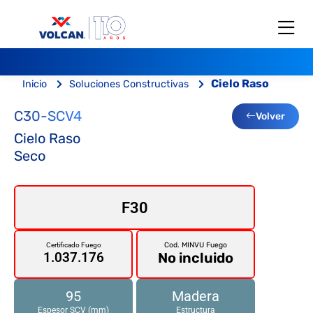
Cielo Raso
Inicio
Soluciones Constructivas
C30-SCV4
Volver
Cielo Raso
Seco
F30
Cod. MINVU Fuego
Certificado Fuego
No incluido
1.037.176
95
Madera
Espesor SCV (mm)
Estructura