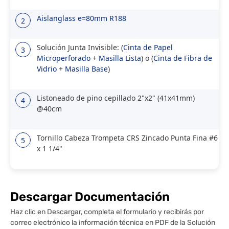
Aislanglass e=80mm R188
2
Solución Junta Invisible: (
Cinta de Papel
3
Microperforado
+
Masilla Lista
) o (
Cinta de Fibra de
Vidrio
+
Masilla Base
)
Listoneado de pino cepillado 2"x2" (41x41mm)
4
@40cm
Tornillo Cabeza Trompeta CRS Zincado Punta Fina #6
5
x 1 1/4"
Descargar Documentación
Haz clic en Descargar, completa el formulario y recibirás por
correo electrónico la información técnica en PDF de la Solución