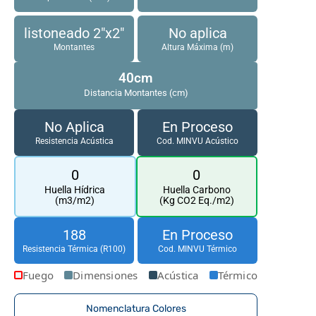
listoneado 2"x2"
No aplica
Montantes
Altura Máxima (m)
40cm
Distancia Montantes (cm)
No Aplica
En Proceso
Resistencia Acústica
Cod. MINVU Acústico
0
0
Huella Hídrica
Huella Carbono
(m3/m2)
(Kg CO2 Eq./m2)
188
En Proceso
Resistencia Térmica (R100)
Cod. MINVU Térmico
Fuego
Dimensiones
Acústica
Térmico
Nomenclatura Colores