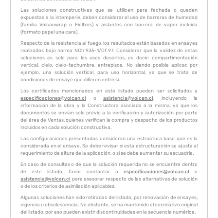
Las soluciones constructivas que se utilicen para fachada o queden
expuestas a la intemperie, deben considerar el uso de barreras de humedad
(familia Volcanwrap o Fieltros) y aislantes con barrera de vapor incluida
(formato papel una cara).
Respecto de la resistencia al fuego, los resultados están basados en ensayes
realizados bajo norma NCh 935-1/Of.97. Considerar que la validez de estas
soluciones es solo para los usos descritos, es decir: compartimentación
vertical, cielo, cielo-techumbre, entrepisos. No siendo posible aplicar, por
ejemplo, una solución vertical, para uso horizontal, ya que se trata de
condiciones de ensaye que difieren entre si.
Los certificados mencionados en este listado pueden ser solicitados a
especificaciones@volcan.cl
o
asistencia@volcan.cl
, incluyendo la
información de la obra y la Constructora asociada a la misma, ya que los
documentos se envían solo previo a la verificación y autorización por parte
del área de Ventas, quienes verifican la compra y despacho de los productos
incluidos en cada solución constructiva.
Las configuraciones presentadas consideran una estructura base que es la
considerada en el ensaye. Se debe revisar si esta estructuración se ajusta al
requerimiento de altura de la aplicación, o si se debe aumentar su escuadría.
En caso de consultas o de que la solución requerida no se encuentre dentro
de este listado, favor contactar a
especificaciones@volcan.cl
o
asistencia@volcan.cl
para asesorar respecto de las alternativas de solución
o de los criterios de asimilación aplicables.
Algunas soluciones han sido retiradas del listado, por renovación de ensayes,
vigencia u obsolescencia. No obstante, se ha mantenido el correlativo original
del listado, por eso pueden existir discontinuidades en la secuencia numérica.