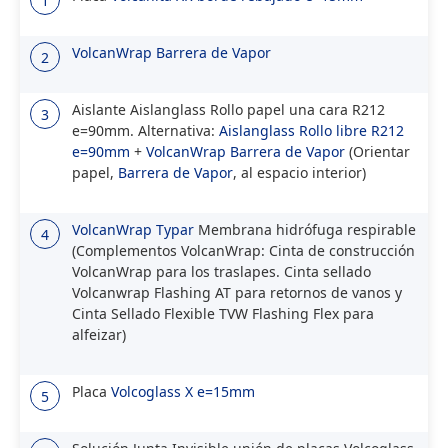
1
VolcanWrap
Barrera de Vapor
2
Aislante Aislanglass Rollo papel una cara R212
3
e=90mm. Alternativa:
Aislanglass Rollo libre R212
e=90mm
+
VolcanWrap
Barrera de Vapor
(Orientar
papel,
Barrera de Vapor
, al espacio interior)
VolcanWrap Typar
Membrana hidrófuga respirable
4
(Complementos VolcanWrap: Cinta de construcción
VolcanWrap para los traslapes. Cinta sellado
Volcanwrap Flashing AT para retornos de vanos y
Cinta Sellado Flexible TVW Flashing Flex para
alfeizar)
Placa
Volcoglass X e=15mm
5