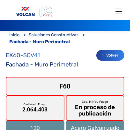
Inicio
Soluciones Constructivas
Fachada - Muro Perimetral
EX60-SCV41
Volver
Fachada - Muro Perimetral
F60
Cod. MINVU Fuego
Certificado Fuego
En proceso de
2.064.403
publicación
120
Acero Galvanizado