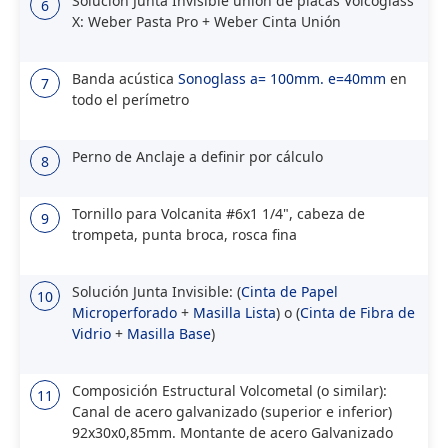
Solución Junta Invisible unión de placas Volcoglass
6
X: Weber Pasta Pro + Weber Cinta Unión
Banda acústica
Sonoglass a= 100mm. e=40mm
en
7
todo el perímetro
Perno de Anclaje a definir por cálculo
8
Tornillo para Volcanita #6x1 1/4", cabeza de
9
trompeta, punta broca, rosca fina
Solución Junta Invisible: (
Cinta de Papel
10
Microperforado
+
Masilla Lista
) o (
Cinta de Fibra de
Vidrio
+
Masilla Base
)
Composición Estructural Volcometal (o similar):
11
Canal de acero galvanizado (superior e inferior)
92x30x0,85mm. Montante de acero Galvanizado