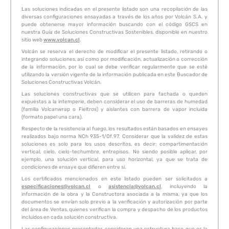
Las soluciones indicadas en el presente listado son una recopilación de las
diversas configuraciones ensayadas a través de los años por Volcán S.A. y
puede obtenerse mayor información buscando con el código GSCS en
nuestra Guía de Soluciones Constructivas Sostenibles, disponible en nuestro
sitio web
www.volcan.cl
.
Volcán se reserva el derecho de modificar el presente listado, retirando o
integrando soluciones, así como por modificación, actualización o corrección
de la información, por lo cual se debe verificar regularmente que se esté
utilizando la versión vigente de la información publicada en este Buscador de
Soluciones Constructivas Volcán.
Las soluciones constructivas que se utilicen para fachada o queden
expuestas a la intemperie, deben considerar el uso de barreras de humedad
(familia Volcanwrap o Fieltros) y aislantes con barrera de vapor incluida
(formato papel una cara).
Respecto de la resistencia al fuego, los resultados están basados en ensayes
realizados bajo norma NCh 935-1/Of.97. Considerar que la validez de estas
soluciones es solo para los usos descritos, es decir: compartimentación
vertical, cielo, cielo-techumbre, entrepisos. No siendo posible aplicar, por
ejemplo, una solución vertical, para uso horizontal, ya que se trata de
condiciones de ensaye que difieren entre si.
Los certificados mencionados en este listado pueden ser solicitados a
especificaciones@volcan.cl
o
asistencia@volcan.cl
, incluyendo la
información de la obra y la Constructora asociada a la misma, ya que los
documentos se envían solo previo a la verificación y autorización por parte
del área de Ventas, quienes verifican la compra y despacho de los productos
incluidos en cada solución constructiva.
Las configuraciones presentadas consideran una estructura base que es la