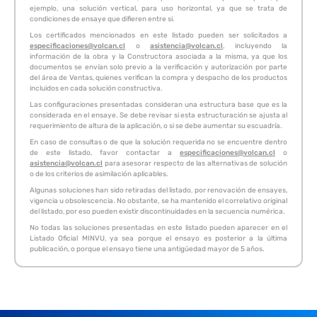
ejemplo, una solución vertical, para uso horizontal, ya que se trata de
condiciones de ensaye que difieren entre si.
Los certificados mencionados en este listado pueden ser solicitados a
especificaciones@volcan.cl
o
asistencia@volcan.cl
, incluyendo la
información de la obra y la Constructora asociada a la misma, ya que los
documentos se envían solo previo a la verificación y autorización por parte
del área de Ventas, quienes verifican la compra y despacho de los productos
incluidos en cada solución constructiva.
Las configuraciones presentadas consideran una estructura base que es la
considerada en el ensaye. Se debe revisar si esta estructuración se ajusta al
requerimiento de altura de la aplicación, o si se debe aumentar su escuadría.
En caso de consultas o de que la solución requerida no se encuentre dentro
de este listado, favor contactar a
especificaciones@volcan.cl
o
asistencia@volcan.cl
para asesorar respecto de las alternativas de solución
o de los criterios de asimilación aplicables.
Algunas soluciones han sido retiradas del listado, por renovación de ensayes,
vigencia u obsolescencia. No obstante, se ha mantenido el correlativo original
del listado, por eso pueden existir discontinuidades en la secuencia numérica.
No todas las soluciones presentadas en este listado pueden aparecer en el
Listado Oficial MINVU, ya sea porque el ensayo es posterior a la última
publicación, o porque el ensayo tiene una antigüedad mayor de 5 años.