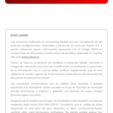
DISCLAIMER
Las soluciones indicadas en el presente listado son una recopilación de las
diversas configuraciones ensayadas a través de los años por Volcán S.A. y
puede obtenerse mayor información buscando con el código GSCS en
nuestra Guía de Soluciones Constructivas Sostenibles, disponible en nuestro
sitio web
www.volcan.cl
.
Volcán se reserva el derecho de modificar el presente listado, retirando o
integrando soluciones, así como por modificación, actualización o corrección
de la información, por lo cual se debe verificar regularmente que se esté
utilizando la versión vigente de la información publicada en este Buscador de
Soluciones Constructivas Volcán.
Las soluciones constructivas que se utilicen para fachada o queden
expuestas a la intemperie, deben considerar el uso de barreras de humedad
(familia Volcanwrap o Fieltros) y aislantes con barrera de vapor incluida
(formato papel una cara).
Respecto de la resistencia al fuego, los resultados están basados en ensayes
realizados bajo norma NCh 935-1/Of.97. Considerar que la validez de estas
soluciones es solo para los usos descritos, es decir: compartimentación
vertical, cielo, cielo-techumbre, entrepisos. No siendo posible aplicar, por