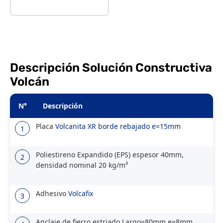
Descripción Solución Constructiva
Volcán
N°
Descripción
Placa
Volcanita XR borde rebajado e=15mm
1
Poliestireno Expandido (EPS) espesor 40mm,
2
densidad nominal 20 kg/m³
Adhesivo
Volcafix
3
Anclaje de fierro estriado Largo=80mm e=8mm