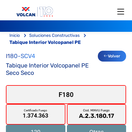
Inicio
Soluciones Constructivas
Tabique Interior Volcopanel PE
I180-SCV4
Volver
Tabique Interior Volcopanel PE
Seco Seco
F180
Cod. MINVU Fuego
Certificado Fuego
A.2.3.180.17
1.374.363
130
Otras