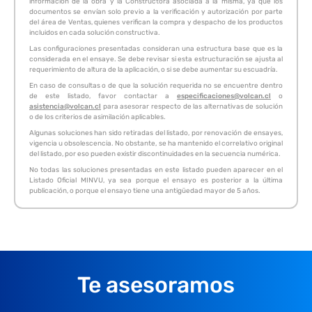
información de la obra y la Constructora asociada a la misma, ya que los
documentos se envían solo previo a la verificación y autorización por parte
del área de Ventas, quienes verifican la compra y despacho de los productos
incluidos en cada solución constructiva.
Las configuraciones presentadas consideran una estructura base que es la
considerada en el ensaye. Se debe revisar si esta estructuración se ajusta al
requerimiento de altura de la aplicación, o si se debe aumentar su escuadría.
En caso de consultas o de que la solución requerida no se encuentre dentro
de este listado, favor contactar a
especificaciones@volcan.cl
o
asistencia@volcan.cl
para asesorar respecto de las alternativas de solución
o de los criterios de asimilación aplicables.
Algunas soluciones han sido retiradas del listado, por renovación de ensayes,
vigencia u obsolescencia. No obstante, se ha mantenido el correlativo original
del listado, por eso pueden existir discontinuidades en la secuencia numérica.
No todas las soluciones presentadas en este listado pueden aparecer en el
Listado Oficial MINVU, ya sea porque el ensayo es posterior a la última
publicación, o porque el ensayo tiene una antigüedad mayor de 5 años.
Te asesoramos