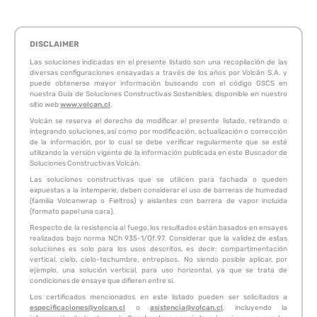
DISCLAIMER
Las soluciones indicadas en el presente listado son una recopilación de las
diversas configuraciones ensayadas a través de los años por Volcán S.A. y
puede obtenerse mayor información buscando con el código GSCS en
nuestra Guía de Soluciones Constructivas Sostenibles, disponible en nuestro
sitio web
www.volcan.cl
.
Volcán se reserva el derecho de modificar el presente listado, retirando o
integrando soluciones, así como por modificación, actualización o corrección
de la información, por lo cual se debe verificar regularmente que se esté
utilizando la versión vigente de la información publicada en este Buscador de
Soluciones Constructivas Volcán.
Las soluciones constructivas que se utilicen para fachada o queden
expuestas a la intemperie, deben considerar el uso de barreras de humedad
(familia Volcanwrap o Fieltros) y aislantes con barrera de vapor incluida
(formato papel una cara).
Respecto de la resistencia al fuego, los resultados están basados en ensayes
realizados bajo norma NCh 935-1/Of.97. Considerar que la validez de estas
soluciones es solo para los usos descritos, es decir: compartimentación
vertical, cielo, cielo-techumbre, entrepisos. No siendo posible aplicar, por
ejemplo, una solución vertical, para uso horizontal, ya que se trata de
condiciones de ensaye que difieren entre si.
Los certificados mencionados en este listado pueden ser solicitados a
especificaciones@volcan.cl
o
asistencia@volcan.cl
, incluyendo la