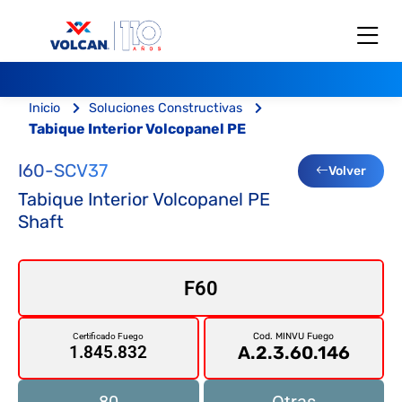
Inicio
Soluciones Constructivas
Tabique Interior Volcopanel PE
I60-SCV37
Volver
Tabique Interior Volcopanel PE
Shaft
F60
Cod. MINVU Fuego
Certificado Fuego
A.2.3.60.146
1.845.832
80
Otras