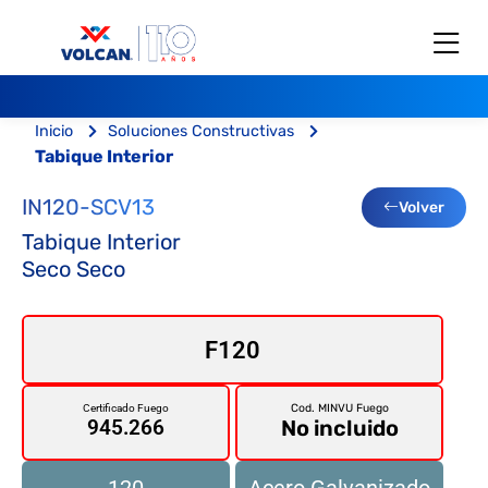
Inicio
Soluciones Constructivas
Tabique Interior
IN120-SCV13
Volver
Tabique Interior
Seco Seco
F120
Cod. MINVU Fuego
Certificado Fuego
No incluido
945.266
120
Acero Galvanizado