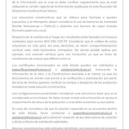
de la información, por lo cual se debe verificar regularmente que se esté
utilizando la versión vigente de la información publicada en este Buscador de
Soluciones Constructivas Volcán.
Las soluciones constructivas que se utilicen para fachada o queden
expuestas a la intemperie, deben considerar el uso de barreras de humedad
(familia Volcanwrap o Fieltros) y aislantes con barrera de vapor incluida
(formato papel una cara).
Respecto de la resistencia al fuego, los resultados están basados en ensayes
realizados bajo norma NCh 935-1/Of.97. Considerar que la validez de estas
soluciones es solo para los usos descritos, es decir: compartimentación
vertical, cielo, cielo-techumbre, entrepisos. No siendo posible aplicar, por
ejemplo, una solución vertical, para uso horizontal, ya que se trata de
condiciones de ensaye que difieren entre si.
Los certificados mencionados en este listado pueden ser solicitados a
especificaciones@volcan.cl
o
asistencia@volcan.cl
, incluyendo la
información de la obra y la Constructora asociada a la misma, ya que los
documentos se envían solo previo a la verificación y autorización por parte
del área de Ventas, quienes verifican la compra y despacho de los productos
incluidos en cada solución constructiva.
Las configuraciones presentadas consideran una estructura base que es la
considerada en el ensaye. Se debe revisar si esta estructuración se ajusta al
requerimiento de altura de la aplicación, o si se debe aumentar su escuadría.
En caso de consultas o de que la solución requerida no se encuentre dentro
de este listado, favor contactar a
especificaciones@volcan.cl
o
asistencia@volcan.cl
para asesorar respecto de las alternativas de solución
o de los criterios de asimilación aplicables.
Algunas soluciones han sido retiradas del listado, por renovación de ensayes,