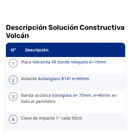
Descripción Solución Constructiva
Volcán
N°
Descripción
Placa
Volcanita XR borde rebajado e=15mm
1
Aislante
Aislanglass R141 e=60mm
2
Banda acústica
Sonoglass a= 75mm. e=40
mm en
3
todo el perímetro
Clavo de impacto 1" cada 50cm
4