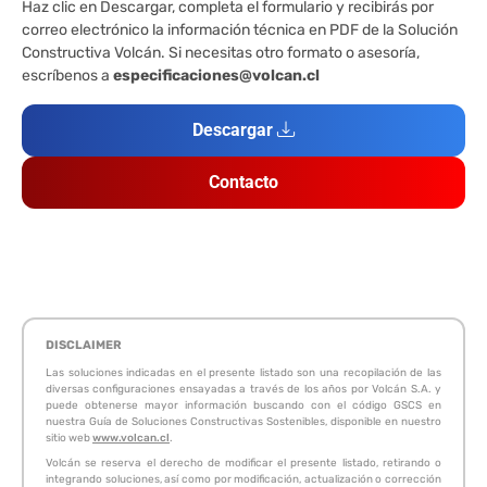
Haz clic en Descargar, completa el formulario y recibirás por
correo electrónico la información técnica en PDF de la Solución
Constructiva Volcán. Si necesitas otro formato o asesoría,
escríbenos a
especificaciones@volcan.cl
Descargar
Contacto
DISCLAIMER
Las soluciones indicadas en el presente listado son una recopilación de las
diversas configuraciones ensayadas a través de los años por Volcán S.A. y
puede obtenerse mayor información buscando con el código GSCS en
nuestra Guía de Soluciones Constructivas Sostenibles, disponible en nuestro
sitio web
www.volcan.cl
.
Volcán se reserva el derecho de modificar el presente listado, retirando o
integrando soluciones, así como por modificación, actualización o corrección