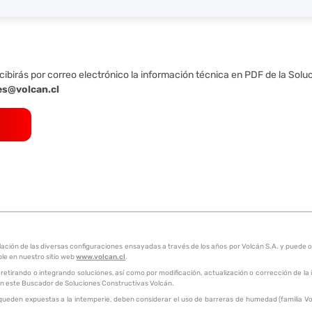
cibirás por correo electrónico la información técnica en PDF de la Solu
es@volcan.cl
pilación de las diversas configuraciones ensayadas a través de los años por Volcán S.A. y pue
ble en nuestro sitio web
www.volcan.cl
.
 retirando o integrando soluciones, así como por modificación, actualización o corrección de la
a en este Buscador de Soluciones Constructivas Volcán.
queden expuestas a la intemperie, deben considerar el uso de barreras de humedad (familia Vol