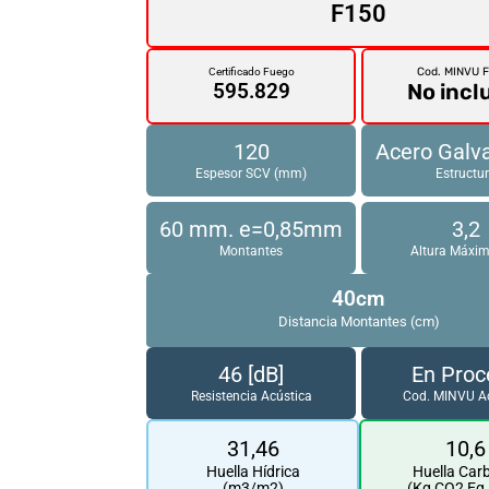
F150
Cod. MINVU 
Certificado Fuego
No incl
595.829
120
Acero Galv
Espesor SCV (mm)
Estructu
60 mm. e=0,85mm
3,2
Montantes
Altura Máxi
40cm
Distancia Montantes (cm)
46 [dB]
En Proc
Resistencia Acústica
Cod. MINVU A
31,46
10,6
Huella Hídrica
Huella Car
(m3/m2)
(Kg CO2 Eq