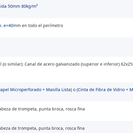
igida 50mm 80kg/m³
. e=40
mm en todo el perímetro
 (o similar): Canal de acero galvanizado (superior e inferior) 62
Papel Microperforado
+
Masilla Lista
) o (
Cinta de Fibra de Vidrio
+
M
cabeza de trompeta, punta broca, rosca fina
cabeza de trompeta, punta broca, rosca fina