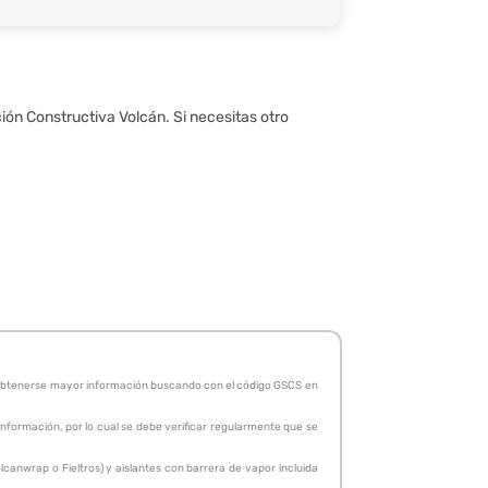
ción Constructiva Volcán. Si necesitas otro
de obtenerse mayor información buscando con el código GSCS en
 información, por lo cual se debe verificar regularmente que se
canwrap o Fieltros) y aislantes con barrera de vapor incluida