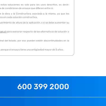
stas soluciones es solo para los usos descritos, es decir:
ta de condiciones de ensaye que difieren entre si.
de la obra y la Constructora asociada a la misma, ya que los
idos en cada solución constructiva.
erimiento de altura de la aplicación, o si se debe aumentar su
can.cl
para asesorar respecto de las alternativas de solución o
al del listado, por eso pueden existir discontinuidades en la
, o porque el ensayo tiene una antigüedad mayor de 5 años.
600 399 2000