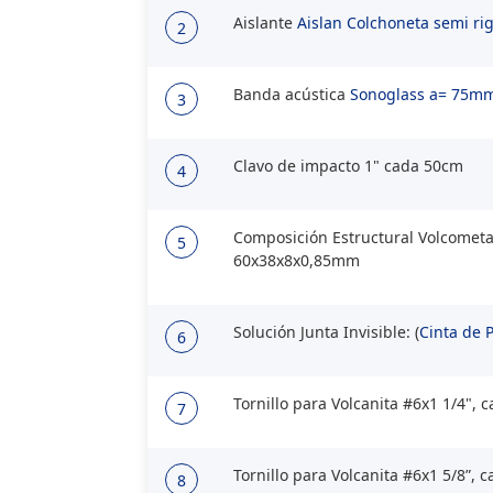
Aislante
Aislan Colchoneta semi r
2
Banda acústica
Sonoglass a= 75mm
3
Clavo de impacto 1" cada 50cm
4
Composición Estructural Volcometal
5
60x38x8x0,85mm
Solución Junta Invisible: (
Cinta de 
6
Tornillo para Volcanita #6x1 1/4", 
7
Tornillo para Volcanita #6x1 5/8”, 
8