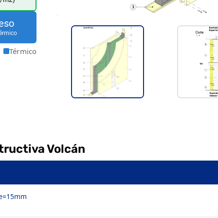
eso
érmico
Térmico
tructiva Volcán
o e=15mm