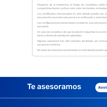
Respecto de la resistencia al fuego, los resultados están
compartimentación vertical, cielo, cielo-techumbre, entrepisos.
Los certificados mencionados en este listado pueden ser so
documentos se envían solo previo a la verificación y autorizac
Las configuraciones presentadas consideran una estructura bas
escuadría.
En caso de consultas o de que la solución requerida no se enc
de los criterios de asimilación aplicables.
Algunas soluciones han sido retiradas del listado, por renov
secuencia numérica.
No todas las soluciones presentadas en este listado pueden apa
Te asesoramos
Asist