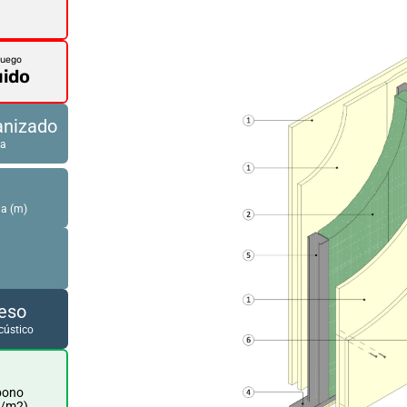
Fuego
uido
anizado
ra
ma (m)
eso
cústico
bono
./m2)