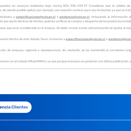
 basados en ensayes realizados bajo norma NCh 935-1/Of.97. Considerar que la validez de e
 No siendo posible aplicar, por ejemplo, una solución vertical, para uso horizontal, ya que se tra
licitados a
especificaciones@volcan.cl
o
asistencia@volcan.cl
, incluyendo la información 
ión por parte del área de Ventas, quienes verifican la compra y despacho de los productos inclu
e que es la considerada en el ensaye. Se debe revisar si esta estructuración se ajusta al requ
uentre dentro de este listado, favor contactar a
especificaciones@volcan.cl
o
asistencia@vol
ación de ensayes, vigencia u obsolescencia. No obstante, se ha mantenido el correlativo origin
recer en el Listado Oficial MINVU, ya sea porque el ensayo es posterior a la última publicación
encia Clientes