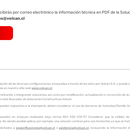
cibirás por correo electrónico la información técnica en PDF de la Solu
es@volcan.cl
pilación de las diversas configuraciones ensayadas a través de los años por Volcán S.A. y pue
ble en nuestro sitio web
www.volcan.cl
.
 retirando o integrando soluciones, así como por modificación, actualización o corrección de la
a en este Buscador de Soluciones Constructivas Volcán.
queden expuestas a la intemperie, deben considerar el uso de barreras de humedad (familia Vol
 basados en ensayes realizados bajo norma NCh 935-1/Of.97. Considerar que la validez de e
 No siendo posible aplicar, por ejemplo, una solución vertical, para uso horizontal, ya que se tra
licitados a
especificaciones@volcan.cl
o
asistencia@volcan.cl
, incluyendo la información 