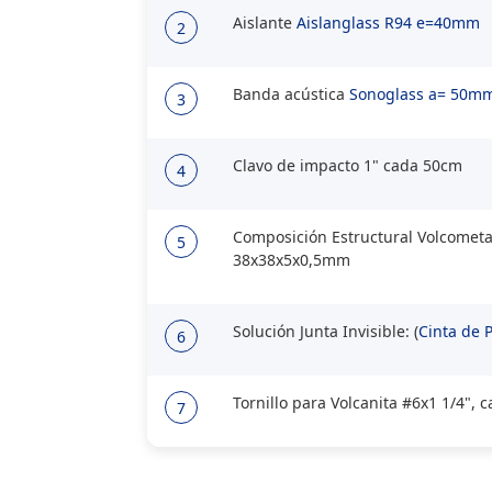
Aislante
Aislanglass R94 e=40mm
2
Banda acústica
Sonoglass a= 50m
3
Clavo de impacto 1" cada 50cm
4
Composición Estructural Volcometal
5
38x38x5x0,5mm
Solución Junta Invisible: (
Cinta de 
6
Tornillo para Volcanita #6x1 1/4", 
7