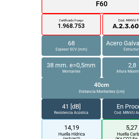
F60
Cod. MINVU 
Certificado Fuego
A.2.3.60
1.968.753
68
Acero Galv
Espesor SCV (mm)
Estructu
38 mm. e=0,5mm
2,8
Montantes
Altura Máxim
40cm
Distancia Montantes (cm)
41 [dB]
En Proc
Resistencia Acústica
Cod. MINVU Ac
14,19
5,27
Huella Hídrica
Huella Car
(m3/m2)
(Kg CO2 Eq