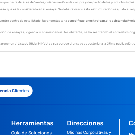
ión por parte del área de Ventas, quienes verifican la compra y despacho de los productos inclu
e que es la considerada en el ensaye. Se debe revisar si esta estructuración se ajusta al requ
uentre dentro de este listado, favor contactar a
especificaciones@volcan.cl
o
asistencia@vol
ación de ensayes, vigencia u obsolescencia. No obstante, se ha mantenido el correlativo origin
recer en el Listado Oficial MINVU, ya sea porque el ensayo es posterior a la última publicación
encia Clientes
Herramientas
Direcciones
C
Oficinas Corporativas y
Guía de Soluciones
Ho