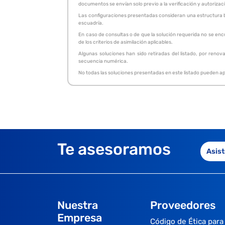
documentos se envían solo previo a la verificación y autorizac
Las configuraciones presentadas consideran una estructura bas
escuadría.
En caso de consultas o de que la solución requerida no se enc
de los criterios de asimilación aplicables.
Algunas soluciones han sido retiradas del listado, por renov
secuencia numérica.
No todas las soluciones presentadas en este listado pueden apa
Te asesoramos
Asist
Nuestra
Proveedores
Empresa
Código de Ética para