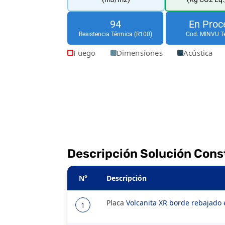
94
En Proc
Resistencia Térmica (R100)
Cod. MINVU T
Fuego
Dimensiones
Acústica
Descripción Solución Cons
N°
Descripción
Placa
Volcanita XR borde rebajad
1