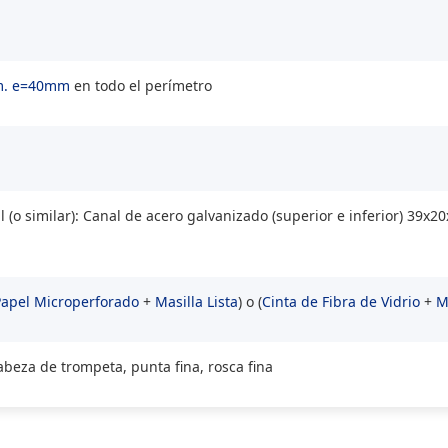
m. e=40mm
en todo el perímetro
 (o similar): Canal de acero galvanizado (superior e inferior) 39
Papel Microperforado
+
Masilla Lista
) o (
Cinta de Fibra de Vidrio
+
M
cabeza de trompeta, punta fina, rosca fina