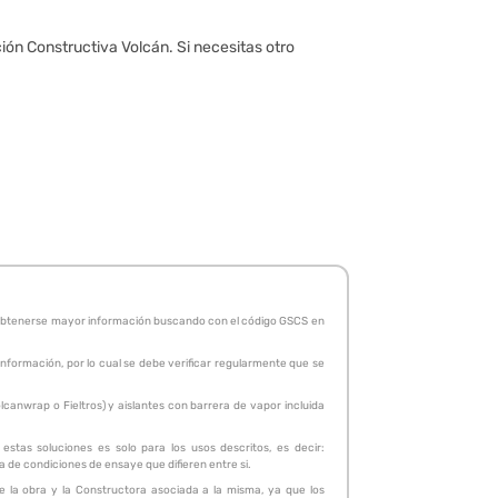
ción Constructiva Volcán. Si necesitas otro
de obtenerse mayor información buscando con el código GSCS en
 información, por lo cual se debe verificar regularmente que se
canwrap o Fieltros) y aislantes con barrera de vapor incluida
stas soluciones es solo para los usos descritos, es decir:
ta de condiciones de ensaye que difieren entre si.
de la obra y la Constructora asociada a la misma, ya que los