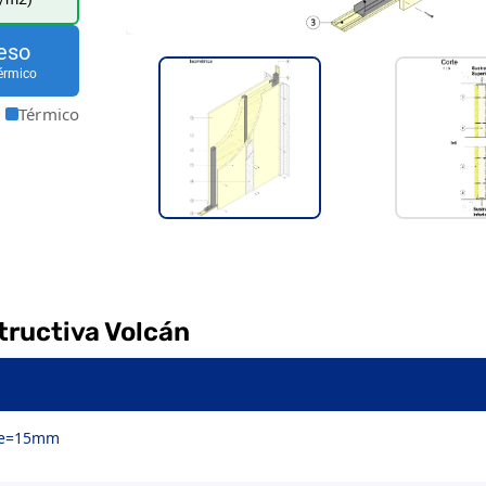
eso
érmico
Térmico
tructiva Volcán
o e=15mm