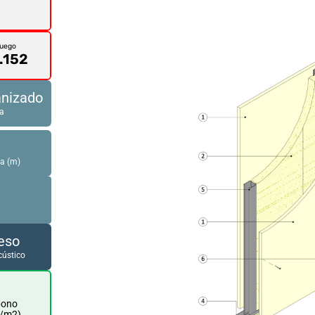
Fuego
.152
anizado
ra
a (m)
eso
ústico
bono
./m2)