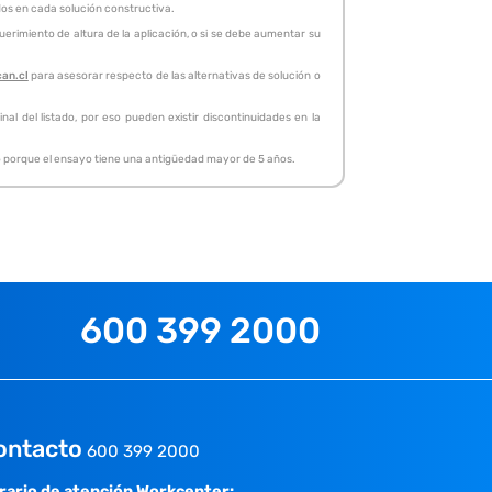
idos en cada solución constructiva.
erimiento de altura de la aplicación, o si se debe aumentar su
can.cl
para asesorar respecto de las alternativas de solución o
al del listado, por eso pueden existir discontinuidades en la
, o porque el ensayo tiene una antigüedad mayor de 5 años.
600 399 2000
ontacto
600 399 2000
rario de atención Workcenter: