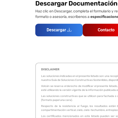
Descargar Documentación
Haz clic en Descargar, completa el formulario y re
formato o asesoría, escríbenos a
especificacion
Descargar
Contacto
DISCLAIMER
Las soluciones indicadas en el presente listado son una reco
nuestra Guía de Soluciones Constructivas Sostenibles, disponi
Volcán se reserva el derecho de modificar el presente listado,
esté utilizando la versión vigente de la información publicad
Las soluciones constructivas que se utilicen para fachada o 
(formato papel una cara).
Respecto de la resistencia al fuego, los resultados están
compartimentación vertical, cielo, cielo-techumbre, entrepisos.
Los certificados mencionados en este listado pueden ser so