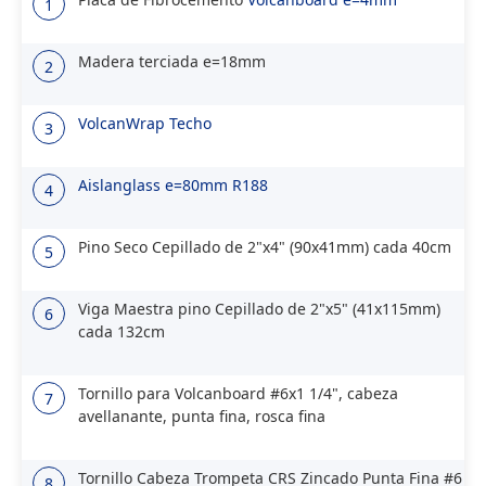
1
Madera terciada e=18mm
2
VolcanWrap Techo
3
Aislanglass e=80mm R188
4
Pino Seco Cepillado de 2"x4" (90x41mm) cada 40cm
5
Viga Maestra pino Cepillado de 2"x5" (41x115mm)
6
cada 132cm
Tornillo para Volcanboard #6x1 1/4", cabeza
7
avellanante, punta fina, rosca fina
Tornillo Cabeza Trompeta CRS Zincado Punta Fina #6
8