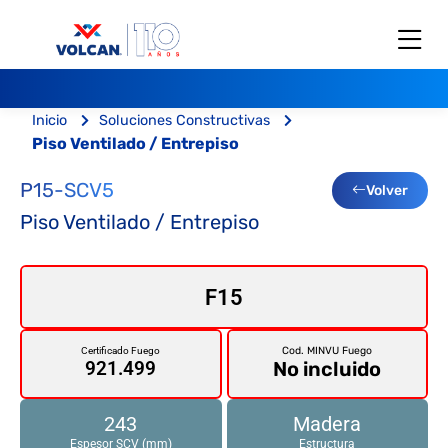
Inicio
Soluciones Constructivas
Piso Ventilado / Entrepiso
P15-SCV5
Volver
Piso Ventilado / Entrepiso
F15
Cod. MINVU Fuego
Certificado Fuego
No incluido
921.499
243
Madera
Espesor SCV (mm)
Estructura