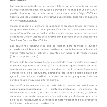
DISCLAIMER
Las soluciones indicadas en el presente listado son una recopilación de las
diversas configuraciones ensayadas a través de los años por Volcán S.A. y
puede obtenerse mayor información buscando con el código GSCS en
nuestra Guía de Soluciones Constructivas Sostenibles, disponible en nuestro
sitio web
www.volcan.cl
.
Volcán se reserva el derecho de modificar el presente listado, retirando o
integrando soluciones, así como por modificación, actualización o corrección
de la información, por lo cual se debe verificar regularmente que se esté
utilizando la versión vigente de la información publicada en este Buscador de
Soluciones Constructivas Volcán.
Las soluciones constructivas que se utilicen para fachada o queden
expuestas a la intemperie, deben considerar el uso de barreras de humedad
(familia Volcanwrap o Fieltros) y aislantes con barrera de vapor incluida
(formato papel una cara).
Respecto de la resistencia al fuego, los resultados están basados en ensayes
realizados bajo norma NCh 935-1/Of.97. Considerar que la validez de estas
soluciones es solo para los usos descritos, es decir: compartimentación
vertical, cielo, cielo-techumbre, entrepisos. No siendo posible aplicar, por
ejemplo, una solución vertical, para uso horizontal, ya que se trata de
condiciones de ensaye que difieren entre si.
Los certificados mencionados en este listado pueden ser solicitados a
especificaciones@volcan.cl
o
asistencia@volcan.cl
, incluyendo la
información de la obra y la Constructora asociada a la misma, ya que los
documentos se envían solo previo a la verificación y autorización por parte
del área de Ventas, quienes verifican la compra y despacho de los productos
incluidos en cada solución constructiva.