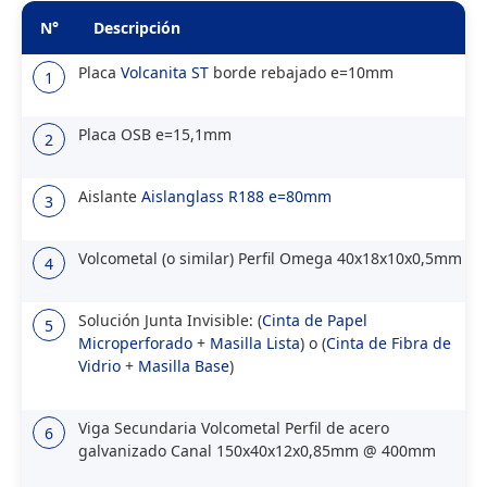
N°
Descripción
Placa
Volcanita ST
borde rebajado e=10mm
1
Placa OSB e=15,1mm
2
Aislante
Aislanglass R188 e=80mm
3
Volcometal (o similar) Perfil Omega 40x18x10x0,5mm
4
Solución Junta Invisible: (
Cinta de Papel
5
Microperforado
+
Masilla Lista
) o (
Cinta de Fibra de
Vidrio
+
Masilla Base
)
Viga Secundaria Volcometal Perfil de acero
6
galvanizado Canal 150x40x12x0,85mm @ 400mm