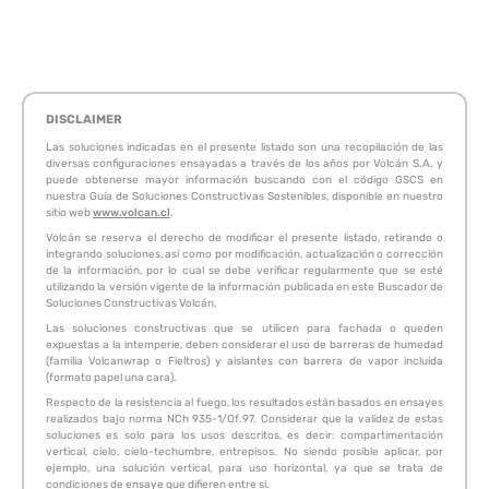
DISCLAIMER
Las soluciones indicadas en el presente listado son una recopilación de las
diversas configuraciones ensayadas a través de los años por Volcán S.A. y
puede obtenerse mayor información buscando con el código GSCS en
nuestra Guía de Soluciones Constructivas Sostenibles, disponible en nuestro
sitio web
www.volcan.cl
.
Volcán se reserva el derecho de modificar el presente listado, retirando o
integrando soluciones, así como por modificación, actualización o corrección
de la información, por lo cual se debe verificar regularmente que se esté
utilizando la versión vigente de la información publicada en este Buscador de
Soluciones Constructivas Volcán.
Las soluciones constructivas que se utilicen para fachada o queden
expuestas a la intemperie, deben considerar el uso de barreras de humedad
(familia Volcanwrap o Fieltros) y aislantes con barrera de vapor incluida
(formato papel una cara).
Respecto de la resistencia al fuego, los resultados están basados en ensayes
realizados bajo norma NCh 935-1/Of.97. Considerar que la validez de estas
soluciones es solo para los usos descritos, es decir: compartimentación
vertical, cielo, cielo-techumbre, entrepisos. No siendo posible aplicar, por
ejemplo, una solución vertical, para uso horizontal, ya que se trata de
condiciones de ensaye que difieren entre si.