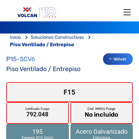
Inicio
Soluciones Constructivas
Piso Ventilado / Entrepiso
P15-SCV6
Volver
Piso Ventilado / Entrepiso
F15
Cod. MINVU Fuego
Certificado Fuego
No incluido
792.048
195
Acero Galvanizado
Espesor SCV (mm)
Estructura