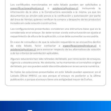
Los certificados mencionados en este listado pueden ser solicitados a
especificaciones@volcan.cl
o
asistencia@volcan.cl
, incluyendo la
información de la obra y la Constructora asociada a la misma, ya que los
documentos se envían solo previo a la verificación y autorización por parte
del área de Ventas, quienes verifican la compra y despacho de los productos
incluidos en cada solución constructiva.
Las configuraciones presentadas consideran una estructura base que es la
considerada en el ensaye. Se debe revisar si esta estructuración se ajusta al
requerimiento de altura de la aplicación, o si se debe aumentar su escuadría.
En caso de consultas o de que la solución requerida no se encuentre dentro
de este listado, favor contactar a
especificaciones@volcan.cl
o
asistencia@volcan.cl
para asesorar respecto de las alternativas de solución
o de los criterios de asimilación aplicables.
Algunas soluciones han sido retiradas del listado, por renovación de ensayes,
vigencia u obsolescencia. No obstante, se ha mantenido el correlativo original
del listado, por eso pueden existir discontinuidades en la secuencia numérica.
No todas las soluciones presentadas en este listado pueden aparecer en el
Listado Oficial MINVU, ya sea porque el ensayo es posterior a la última
publicación, o porque el ensayo tiene una antigüedad mayor de 5 años.