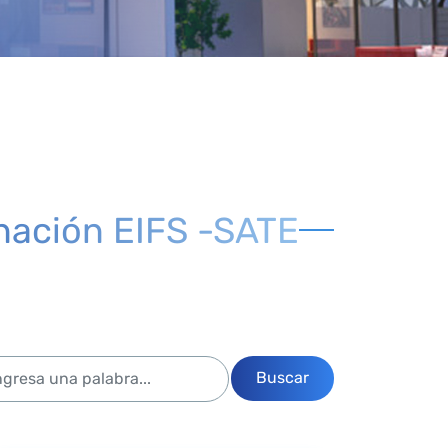
inación EIFS -SATE
Buscar