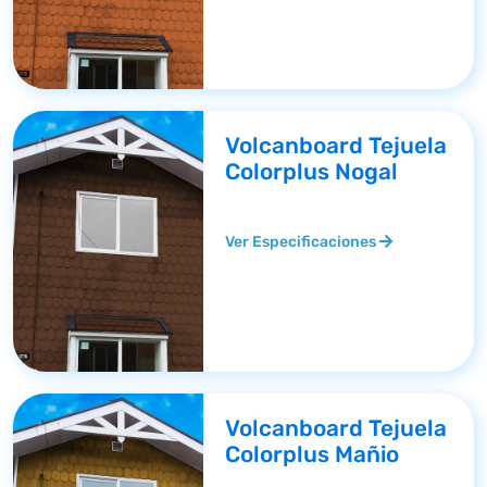
Volcanboard Tejuela
Colorplus Nogal
Ver Especificaciones
Volcanboard Tejuela
Colorplus Mañio