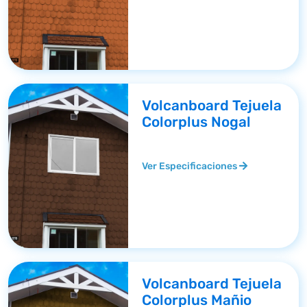
Volcanboard Tejuela
Colorplus Nogal
Ver Especificaciones
Volcanboard Tejuela
Colorplus Mañio