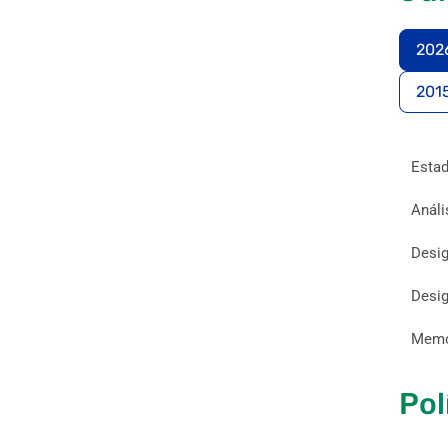
202
201
Estad
Análi
Desig
Desig
Memor
Pol